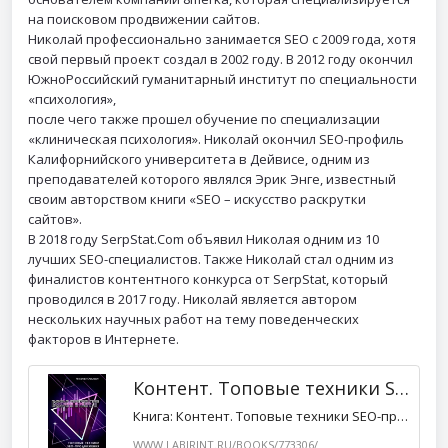
на поисковом продвижении сайтов.
Николай профессионально занимается SEO с 2009 года, хотя
свой первый проект создал в 2002 году. В 2012 году окончил
ЮжноРоссийский гуманитарный институт по специальности
«психология»,
после чего также прошел обучение по специализации
«клиническая психология». Николай окончил SEO-профиль
Калифорнийского университета в Дейвисе, одним из
преподавателей которого являлся Эрик Энге, известный
своим авторством книги «SEO – искусство раскрутки
сайтов».
В 2018 году SerpStat.Com объявил Николая одним из 10
лучших SEO-специалистов. Также Николай стал одним из
финалистов контентного конкурса от SerpStat, который
проводился в 2017 году. Николай является автором
нескольких научных работ на тему поведенческих
факторов в Интернете.
Контент. Топовые техники SEO-продвижения
Книга: Контент. Топовые техники SEO-продвижения. Автор: Николай Климович. Аннотация, отзывы читателей, иллюстрации. Купить книгу по привлекательной це…
WWW.LABIRINT.RU/BOOKS/773306/