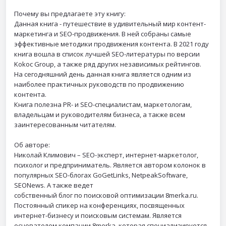
Почему вы предлагаете эту книгу:
Данная книга - путешествие в удивительный мир контент-
маркетинга и SEO-продвижения. В ней собраны самые
эффективные методики продвижения контента. В 2021 году
книга вошла в список лучшей SEO-литературы по версии
Kokoc Group, а также ряд других независимых рейтингов.
На сегодняшний день данная книга является одним из
наиболее практичных руководств по продвижению
контента.
Книга полезна PR- и SEO-специалистам, маркетологам,
владельцам и руководителям бизнеса, а также всем
заинтересованным читателям.
Об авторе:
Николай Климович – SEO-эксперт, интернет-маркетолог,
психолог и предприниматель. Является автором колонок в
популярных SEO-блогах GoGetLinks, NetpeakSoftware,
SEONews. А также ведет
собственный блог по поисковой оптимизации 8merka.ru.
Постоянный спикер на конференциях, посвященных
интернет-бизнесу и поисковым системам. Является
основателем компании 8merka, которая специализируется