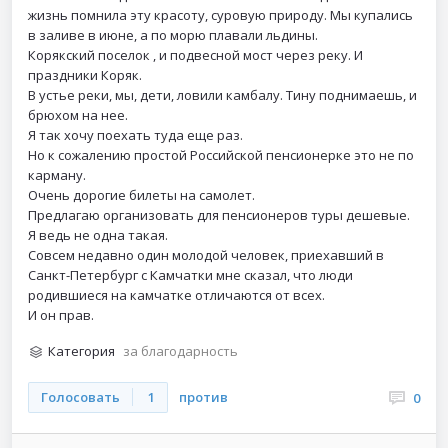
жизнь помнила эту красоту, суровую природу. Мы купались
в заливе в июне, а по морю плавали льдины.
Корякский поселок , и подвесной мост через реку. И
праздники Коряк.
В устье реки, мы, дети, ловили камбалу. Тину поднимаешь, и
брюхом на нее.
Я так хочу поехать туда еще раз.
Но к сожалению простой Российской пенсионерке это не по
карману.
Очень дорогие билеты на самолет.
Предлагаю организовать для пенсионеров туры дешевые.
Я ведь не одна такая.
Совсем недавно один молодой человек, приехавший в
Санкт-Петербург с Камчатки мне сказал, что люди
родившиеся на камчатке отличаются от всех.
И он прав.
Категория
за благодарность
Голосовать
1
против
0